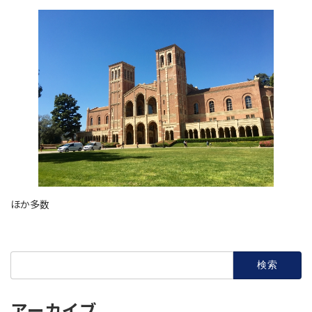
ほか多数
検
索:
アーカイブ