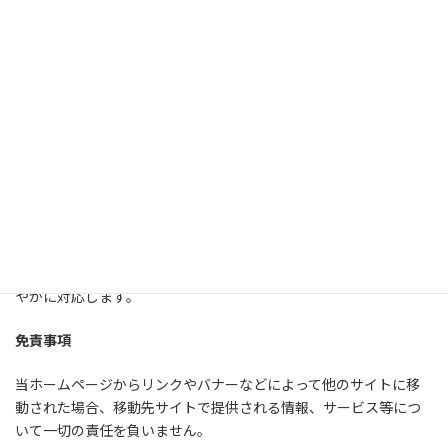
個人情報の第三者への開示
当ホームページでは、個人情報は適切に管理し、以下に該当する
場合を除いて第三者に開示することはありません。
・本人のご了解がある場合
・法令等への協力のため、開示が必要となる場合
・個人情報の開示、訂正、追加、削除、利用停止
ご本人からの個人データの開示、訂正、追加、削除、利用停止の
ご希望があった場合には、ご本人であることを確認した上で、速
やかに対応します。
免責事項
当ホームページからリンクやバナーなどによって他のサイトに移
動された場合、移動先サイトで提供される情報、サービス等につ
いて一切の責任を負いません。